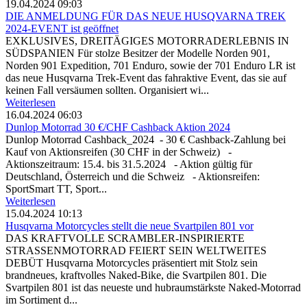
19.04.2024 09:03
DIE ANMELDUNG FÜR DAS NEUE HUSQVARNA TREK
2024-EVENT ist geöffnet
EXKLUSIVES, DREITÄGIGES MOTORRADERLEBNIS IN
SÜDSPANIEN Für stolze Besitzer der Modelle Norden 901,
Norden 901 Expedition, 701 Enduro, sowie der 701 Enduro LR ist
das neue Husqvarna Trek-Event das fahraktive Event, das sie auf
keinen Fall versäumen sollten. Organisiert wi...
Weiterlesen
16.04.2024 06:03
Dunlop Motorrad 30 €/CHF Cashback Aktion 2024
Dunlop Motorrad Cashback_2024 - 30 € Cashback-Zahlung bei
Kauf von Aktionsreifen (30 CHF in der Schweiz) -
Aktionszeitraum: 15.4. bis 31.5.2024 - Aktion gültig für
Deutschland, Österreich und die Schweiz - Aktionsreifen:
SportSmart TT, Sport...
Weiterlesen
15.04.2024 10:13
Husqvarna Motorcycles stellt die neue Svartpilen 801 vor
DAS KRAFTVOLLE SCRAMBLER-INSPIRIERTE
STRASSENMOTORRAD FEIERT SEIN WELTWEITES
DEBÜT Husqvarna Motorcycles präsentiert mit Stolz sein
brandneues, kraftvolles Naked-Bike, die Svartpilen 801. Die
Svartpilen 801 ist das neueste und hubraumstärkste Naked-Motorrad
im Sortiment d...