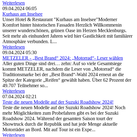
Weiterlesen
09.04.2024 06:05
Kurhaus am Inselsee
Unser Hotel & Restaurant "Kurhaus am Inselsee"Moderner
Komfort hinter historischen Fassaden Herzlich Willkommenin
unserer wunderschönen, grünen Oase im Herzen Mecklenburgs.
Seit mehr als einhundert Jahren wird hier Gastlichkeit mit familiärer
Atmosphäre verbunden. L...
Weiterlesen
09.04.2024 05:30
METZELER - „Best Brand“ 2024: „Motorrad“- Leser wählen
Aller guten Dinge sind drei… zehn: Auf so viele Gesamtsiege
kommt METZELER, nachdem die Leser von „Motorrad“ die
Traditionsmarke bei der „Best Brand“-Wahl 2024 erneut an die
Spitze der Kategorie „Reifen“ gewählt haben. Über 62 Prozent der
49.707 Teilnehmer so...
Weiterlesen
07.04.2024 02:21
Teste die neuen Modelle auf der Suzuki Roadshow 2024!
Teste die neuen Modelle auf der Suzuki Roadshow 2024! Noch
mehr Möglichkeiten zum Probefahren gibt es bei der Suzuki
Roadshow 2024. Während der gesamten Saison tourt der
Showtruck durch die Republik und hat jede Menge aktuelle
Motorräder an Bord. Mit auf Tour ist ein Expe...
Weiterlesen