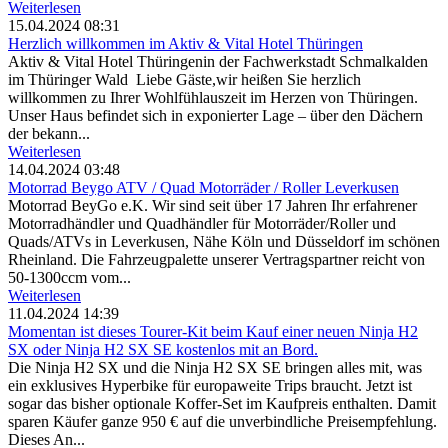
Weiterlesen
15.04.2024 08:31
Herzlich willkommen im Aktiv & Vital Hotel Thüringen
Aktiv & Vital Hotel Thüringenin der Fachwerkstadt Schmalkalden
im Thüringer Wald Liebe Gäste,wir heißen Sie herzlich
willkommen zu Ihrer Wohlfühlauszeit im Herzen von Thüringen.
Unser Haus befindet sich in exponierter Lage – über den Dächern
der bekann...
Weiterlesen
14.04.2024 03:48
Motorrad Beygo ATV / Quad Motorräder / Roller Leverkusen
Motorrad BeyGo e.K. Wir sind seit über 17 Jahren Ihr erfahrener
Motorradhändler und Quadhändler für Motorräder/Roller und
Quads/ATVs in Leverkusen, Nähe Köln und Düsseldorf im schönen
Rheinland. Die Fahrzeugpalette unserer Vertragspartner reicht von
50-1300ccm vom...
Weiterlesen
11.04.2024 14:39
Momentan ist dieses Tourer-Kit beim Kauf einer neuen Ninja H2
SX oder Ninja H2 SX SE kostenlos mit an Bord.
Die Ninja H2 SX und die Ninja H2 SX SE bringen alles mit, was
ein exklusives Hyperbike für europaweite Trips braucht. Jetzt ist
sogar das bisher optionale Koffer-Set im Kaufpreis enthalten. Damit
sparen Käufer ganze 950 € auf die unverbindliche Preisempfehlung.
Dieses An...