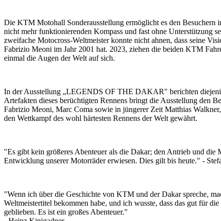
Die KTM Motohall Sonderausstellung ermöglicht es den Besuchern in 
nicht mehr funktionierenden Kompass und fast ohne Unterstützung
zweifache Motocross-Weltmeister konnte nicht ahnen, dass seine Vi
Fabrizio Meoni im Jahr 2001 hat. 2023, ziehen die beiden KTM Fahrer
einmal die Augen der Welt auf sich.
In der Ausstellung „LEGENDS OF THE DAKAR" berichten diejenigen v
Artefakten dieses berüchtigten Rennens bringt die Ausstellung den B
Fabrizio Meoni, Marc Coma sowie in jüngerer Zeit Matthias Walkner,
den Wettkampf des wohl härtesten Rennens der Welt gewährt.
"Es gibt kein größeres Abenteuer als die Dakar; den Antrieb und die 
Entwicklung unserer Motorräder erwiesen. Dies gilt bis heute." - St
"Wenn ich über die Geschichte von KTM und der Dakar spreche, macht m
Weltmeistertitel bekommen habe, und ich wusste, dass das gut für die 
geblieben. Es ist ein großes Abenteuer."
- Heinz Kinigadner