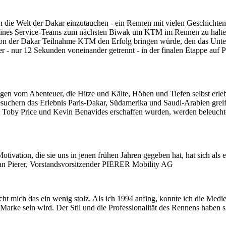
die Welt der Dakar einzutauchen - ein Rennen mit vielen Geschichten
 seines Service-Teams zum nächsten Biwak um KTM im Rennen zu halt
sion der Dakar Teilnahme KTM den Erfolg bringen würde, den das Unte
 - nur 12 Sekunden voneinander getrennt - in der finalen Etappe auf 
om Abenteuer, die Hitze und Kälte, Höhen und Tiefen selbst erlebt 
esuchern das Erlebnis Paris-Dakar, Südamerika und Saudi-Arabien grei
 Toby Price und Kevin Benavides erschaffen wurden, werden beleuchtet
Motivation, die sie uns in jenen frühen Jahren gegeben hat, hat sich a
efan Pierer, Vorstandsvorsitzender PIERER Mobility AG
ich das ein wenig stolz. Als ich 1994 anfing, konnte ich die Medienber
Marke sein wird. Der Stil und die Professionalität des Rennens haben s