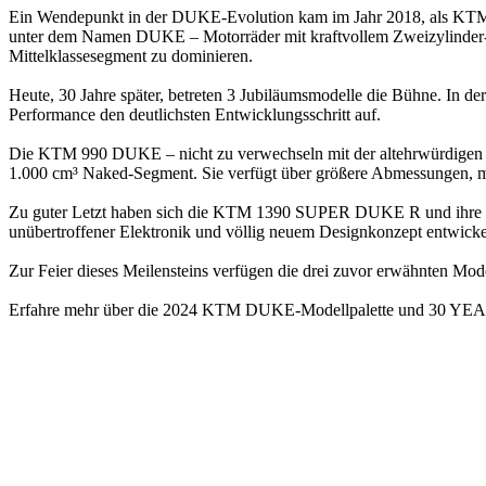
Ein Wendepunkt in der DUKE-Evolution kam im Jahr 2018, als KTM
unter dem Namen DUKE – Motorräder mit kraftvollem Zweizylinder-R
Mittelklassesegment zu dominieren.
Heute, 30 Jahre später, betreten 3 Jubiläumsmodelle die Bühne. In 
Performance den deutlichsten Entwicklungsschritt auf.
Die KTM 990 DUKE – nicht zu verwechseln mit der altehrwürdige
1.000 cm³ Naked-Segment. Sie verfügt über größere Abmessungen, m
Zu guter Letzt haben sich die KTM 1390 SUPER DUKE R und ihre
unübertroffener Elektronik und völlig neuem Designkonzept entwicke
Zur Feier dieses Meilensteins verfügen die drei zuvor erwähnten M
Erfahre mehr über die 2024 KTM DUKE-Modellpalette und 30 Y