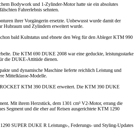
schem Bodywork und 1-Zylinder-Motor hatte sie ein absolutes
älschten Fahrerlebnis sehnten.
onturen ihrer Vorgängerin ersetzte. Unbewusst wurde damit der
r Hubraum und Zylindern erweitert wurde.
hon bald Kultstatus und ebnete den Weg für den Ableger KTM 990
irbelte. Die KTM 690 DUKE 2008 war eine geduckte, leistungsstarke
 für die DUKE-Attitüde dienen.
kte und dynamische Maschine lieferte reichlich Leistung und
e Mittelklasse-Modelle.
ORNER ROCKET KTM 390 DUKE erweitert. Die KTM 390 DUKE
. Mit ihrem Herzstück, dem 1301 cm³ V2-Motor, errang die
es Segment und die eher auf Reisen ausgerichtete KTM 1290
M 1290 SUPER DUKE R Leistungs-, Federungs- und Styling-Updates