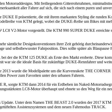
len Motorraddesigns. Mit freiliegendem Gitterrohrrahmen, minimalisti
erksamkeit aller Fahrer auf sich, die sich nach einem puren und unverf
e DUKE II präsentierte, die mit ihrem markanten Styling die runden K
Modellreihe von KTM gelegt, wobei die DUKE-Reihe um Bikes mit meh
³ LC8 V2-Motor vorgestellt. Die KTM 990 SUPER DUKE erreichte sc
ehr sämtliche Designkonventionen ihrer Zeit gehörig durcheinanderw
e und selbstbewusster Fahrposition. Dies sollte später als Blaupause
ei der die KTM 125 DUKE als Erste den Markt eroberte. Diese kompa
 war sie die ideale Basis für zukünftige DUKE-Rennfahrer und weiter
 Jahr 2013 wurde die Modellpalette um die Kurvenrakete THE C
vollen Power zum Favoriten unter den urbanen Fahrern.
sorgte KTM dann 2014 für ein Erdbeben im Naked-Motorradsegment
sstärksten LC8-Motor überhaupt und ebnete so den Weg für ein neu
htiges Update. Unter dem Namen THE BEAST 2.0 wurden der 2017 KT
 ausgetüftelten Assistenzsystemen und dem neuen Fahrmodus TRACK.