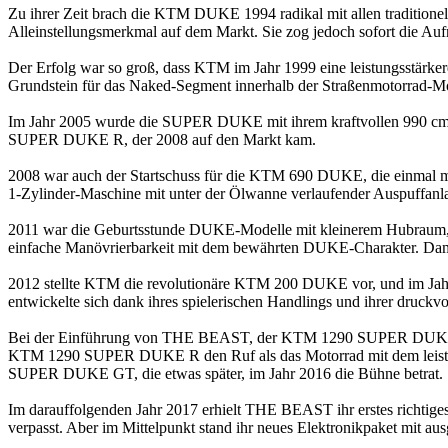
Zu ihrer Zeit brach die KTM DUKE 1994 radikal mit allen traditionel
Alleinstellungsmerkmal auf dem Markt. Sie zog jedoch sofort die Aufm
Der Erfolg war so groß, dass KTM im Jahr 1999 eine leistungsstärker
Grundstein für das Naked-Segment innerhalb der Straßenmotorrad-
Im Jahr 2005 wurde die SUPER DUKE mit ihrem kraftvollen 990 cm
SUPER DUKE R, der 2008 auf den Markt kam.
2008 war auch der Startschuss für die KTM 690 DUKE, die einmal m
1-Zylinder-Maschine mit unter der Ölwanne verlaufender Auspuffanlag
2011 war die Geburtsstunde DUKE-Modelle mit kleinerem Hubraum, b
einfache Manövrierbarkeit mit dem bewährten DUKE-Charakter. Damit
2012 stellte KTM die revolutionäre KTM 200 DUKE vor, und im
entwickelte sich dank ihres spielerischen Handlings und ihrer druck
Bei der Einführung von THE BEAST, der KTM 1290 SUPER DUKE R, 
KTM 1290 SUPER DUKE R den Ruf als das Motorrad mit dem leistung
SUPER DUKE GT, die etwas später, im Jahr 2016 die Bühne betrat.
Im darauffolgenden Jahr 2017 erhielt THE BEAST ihr erstes ric
verpasst. Aber im Mittelpunkt stand ihr neues Elektronikpaket mit