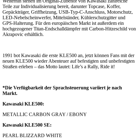
Weiterhin stehen im Original-Zubehör von Kawasaki zahlreiche
Teile zur Individualisierung bereit, darunter Topcase, Koffer,
Gepäckträger, Griffheizung, USB-Typ-C-Anschluss, Motorschutz,
LED-Nebelscheinwerfer, Mittelständer, Kühlerschutzgitter und
GPS-Halterung. Für den europäischen Markt ist außerdem ein
hochgezogener Titan-Endschalldämpfer mit Carbon-Hitzeschild von
Akrapovic erhältlich.
1991 bot Kawasaki die erste KLE500 an, jetzt können Fans mit der
neuen KLE500 wieder Abenteuer auf befestigten und unbefestigten
Straßen erleben – das Motto lautet: Life’s a Rally, Ride it!
*Die Verfügbarkeit der Sprachsteuerung variiert je nach
Markt.
Kawasaki KLE500:
METALLIC CARBON GRAY / EBONY
Kawasaki KLE500 SE:
PEARL BLIZZARD WHITE