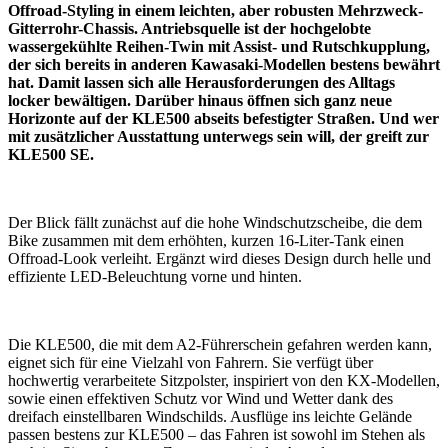
Offroad-Styling in einem leichten, aber robusten Mehrzweck-
Gitterrohr-Chassis. Antriebsquelle ist der hochgelobte
wassergekühlte Reihen-Twin mit Assist- und Rutschkupplung,
der sich bereits in anderen Kawasaki-Modellen bestens bewährt
hat. Damit lassen sich alle Herausforderungen des Alltags
locker bewältigen. Darüber hinaus öffnen sich ganz neue
Horizonte auf der KLE500 abseits befestigter Straßen. Und wer
mit zusätzlicher Ausstattung unterwegs sein will, der greift zur
KLE500 SE.
Der Blick fällt zunächst auf die hohe Windschutzscheibe, die dem
Bike zusammen mit dem erhöhten, kurzen 16-Liter-Tank einen
Offroad-Look verleiht. Ergänzt wird dieses Design durch helle und
effiziente LED-Beleuchtung vorne und hinten.
Die KLE500, die mit dem A2-Führerschein gefahren werden kann,
eignet sich für eine Vielzahl von Fahrern. Sie verfügt über
hochwertig verarbeitete Sitzpolster, inspiriert von den KX-Modellen,
sowie einen effektiven Schutz vor Wind und Wetter dank des
dreifach einstellbaren Windschilds. Ausflüge ins leichte Gelände
passen bestens zur KLE500 – das Fahren ist sowohl im Stehen als