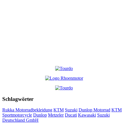
Schlagwörter
Rukka Motorradbekleidung
KTM
Suzuki
Dunlop Motorrad
KTM
Sportmotorcycle
Dunlop
Metzeler
Ducati
Kawasaki
Suzuki
Deutschland GmbH