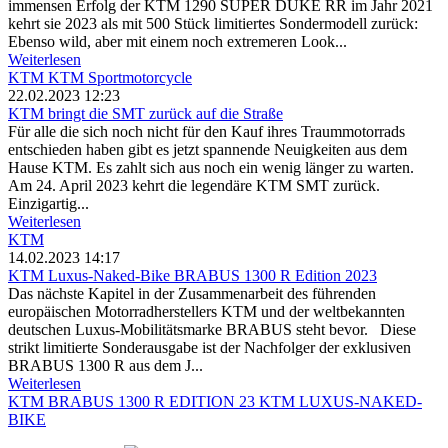
immensen Erfolg der KTM 1290 SUPER DUKE RR im Jahr 2021
kehrt sie 2023 als mit 500 Stück limitiertes Sondermodell zurück:
Ebenso wild, aber mit einem noch extremeren Look...
Weiterlesen
KTM
KTM Sportmotorcycle
22.02.2023 12:23
KTM bringt die SMT zurück auf die Straße
Für alle die sich noch nicht für den Kauf ihres Traummotorrads
entschieden haben gibt es jetzt spannende Neuigkeiten aus dem
Hause KTM. Es zahlt sich aus noch ein wenig länger zu warten.
Am 24. April 2023 kehrt die legendäre KTM SMT zurück.
Einzigartig...
Weiterlesen
KTM
14.02.2023 14:17
KTM Luxus-Naked-Bike BRABUS 1300 R Edition 2023
Das nächste Kapitel in der Zusammenarbeit des führenden
europäischen Motorradherstellers KTM und der weltbekannten
deutschen Luxus-Mobilitätsmarke BRABUS steht bevor. Diese
strikt limitierte Sonderausgabe ist der Nachfolger der exklusiven
BRABUS 1300 R aus dem J...
Weiterlesen
KTM
BRABUS 1300 R EDITION 23
KTM LUXUS-NAKED-
BIKE