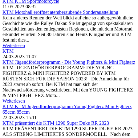
KTM
KTM Sportmotorcycle
11.05.2023 08:32
KTM Motohall eröffnet atemberaubende Sonderausstellung
Kein anderes Rennen der Welt blickt auf eine so außergewöhnliche
Geschichte wie die Rallye Dakar. Sie ist geprägt von spektakulären
Geschichten aus den entlegensten Regionen, die mit dem Motorrad
erkundet wurden. Seit 30 Jahren sind Heinz Kinigadner und KTM
fest mit dies...
Weiterlesen
KTM
24.03.2023 11:07
KTM Jügendförderprogramm - Die Young Fighterz & Mini Fighterz
KTM JUGENDFÖRDERPROGRAMM: DIE YOUNG
FIGHTERZ & MINI FIGHTERZ POWERED BY KTM
RÜSTEN SICH FÜR DIE SAISON 2023! Die Anmeldung für
2023 startet ab sofort! Bei KTM hat man sich der
Nachwuchsförderung verschrieben. Mit den YOUNG FIGHTERZ
& MINI FIGHTERZ-Moto...
Weiterlesen
KTM
KTM Jugendförderprogramm
Young Fighterz
Mini Fighterz
65ccm
85ccm
22.03.2023 15:11
KTM präsentiert die KTM 1290 Super Duke RR 2023
KTM PRÄSENTIERT DIE KTM 1290 SUPER DUKE RR 2023
ALS STRENG LIMITIERTES SONDERMODELL Nach dem